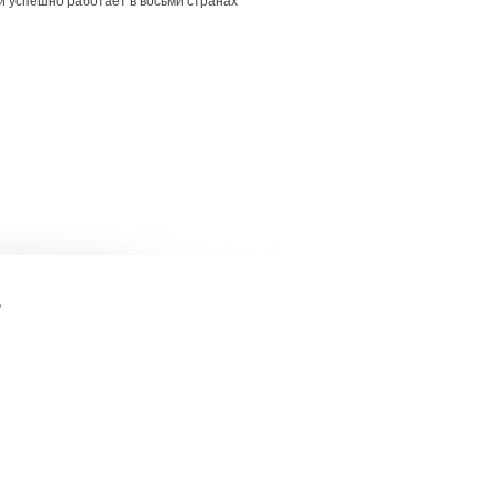
 успешно работает в восьми странах
о