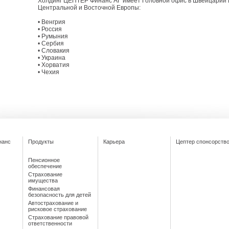
Холдинг ЦЕПТЕР Финанс АГ имеет Головной офис в Швейцарии и
Центральной и Восточной Европы:
• Венгрия
• Россия
• Румыния
• Сербия
• Словакия
• Украина
• Хорватия
• Чехия
нанс
Продукты
Карьера
Цептер cпонсорств
Пенсионное
обеспечение
Страхование
имущества
Финансовая
безопасность для детей
Автострахование и
рисковое страхование
Страхование правовой
ответственности